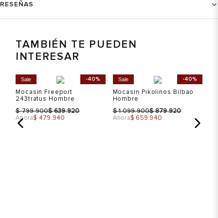
RESEÑAS
TAMBIÉN TE PUEDEN
INTERESAR
%
-40%
-40%
Sale
Sale
Mocasin Freeport
Mocasin Pikolinos Bilbao
243tratus Hombre
Hombre
$
$
$
$
799.900
639.920
1.099.900
879.920
Ahora
$ 479.940
Ahora
$ 659.940
Mo
H
$