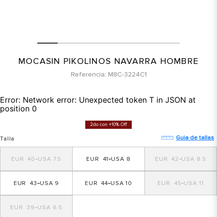
MOCASIN PIKOLINOS NAVARRA HOMBRE
Referencia
M8C-3224C1
Error:
Network error: Unexpected token T in JSON at
position 0
2do con +10% Off
Guia de tallas
Talla
40
7.5
41
8
42
8.5
43
9
44
10
45
11
39
6.5