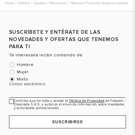
Hombre
Zapatos
Mocasines
Mocasin Pikolinos Navarra Hombre
Talla
Talla
T
SUSCRÍBETE Y ENTÉRATE DE LAS
Selecciona una talla
Selecciona una talla
NOVEDADES Y OFERTAS QUE TENEMOS
EUR
USA
EUR
USA
PARA TI
39
6.5
39
6.5
Te interesaría recibir contenido de:
40
7.5
40
7.5
Hombre
41
8
41
8
Mujer
Mixto
42
8.5
42
8.5
Color
Color
C
Correo electrónico
43
9
43
9
Confirmo que he leído y acepto la
Política de Privacidad
de Freeport -
Ensenada S.A.S, y autorizo el envío de información sobre novedades
VER PRODUCTO
VER PRODUCTO
y actividades promocionales.
SUSCRIBIRSE