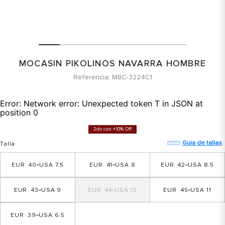
MOCASIN PIKOLINOS NAVARRA HOMBRE
Referencia
M8C-3224C1
Error:
Network error: Unexpected token T in JSON at
position 0
2do con +10% Off
Guia de tallas
Talla
40
7.5
41
8
42
8.5
43
9
44
10
45
11
39
6.5