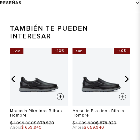
RESEÑAS
TAMBIÉN TE PUEDEN
INTERESAR
-40%
-40%
Sale
Sale
S
Mocasin Pikolinos Bilbao
Mocasin Pikolinos Bilbao
Mo
Hombre
Hombre
H
$
$
$
$
$
1.099.900
879.920
1.099.900
879.920
Ahora
$ 659.940
Ahora
$ 659.940
Ah