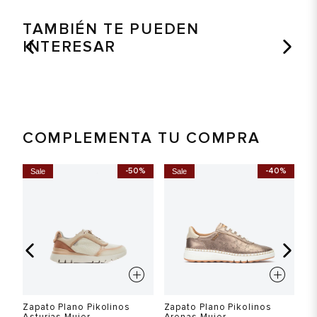
TAMBIÉN TE PUEDEN
INTERESAR
COMPLEMENTA TU COMPRA
%
-50%
-40%
Sale
Sale
S
Zapato Plano Pikolinos
Zapato Plano Pikolinos
Za
Asturias Mujer
Arenas Mujer
Ar