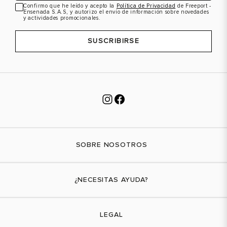
Confirmo que he leído y acepto la
Política de Privacidad
de Freeport -
Ensenada S.A.S, y autorizo el envío de información sobre novedades
VER PRODUCTO
VER PRODUCTO
y actividades promocionales.
SUSCRIBIRSE
SOBRE NOSOTROS
Nuestra marca
¿NECESITAS AYUDA?
Tiendas físicas
Contáctanos
LEGAL
¿Cómo comprar?