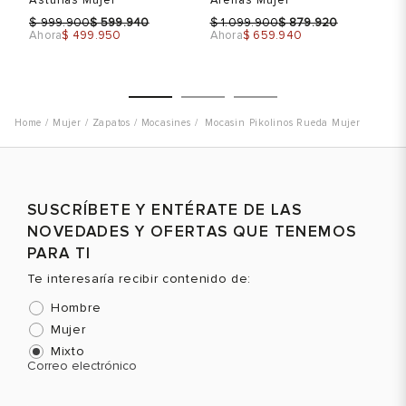
$
$
$
$
$
999.900
599.940
1.099.900
879.920
Ahora
$ 499.950
Ahora
$ 659.940
Ah
Mujer
Zapatos
Mocasines
Mocasin Pikolinos Rueda Mujer
Talla
Talla
T
SUSCRÍBETE Y ENTÉRATE DE LAS
Selecciona una talla
Selecciona una talla
NOVEDADES Y OFERTAS QUE TENEMOS
EUR
USA
EUR
USA
PARA TI
38
8
36
6
Te interesaría recibir contenido de:
37
7
Hombre
38
8
Mujer
Mixto
39
8.5
Color
Color
C
Correo electrónico
40
9.5