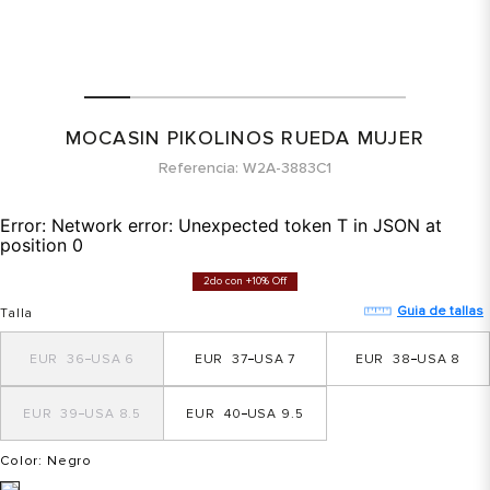
MOCASIN PIKOLINOS RUEDA MUJER
Referencia
W2A-3883C1
Error:
Network error: Unexpected token T in JSON at
position 0
2do con +10% Off
Guia de tallas
Talla
36
6
37
7
38
8
39
8.5
40
9.5
Color
: Negro