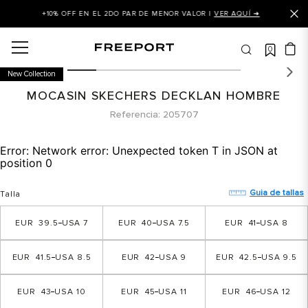
+10% OFF EN EL 2DO PAR DE MENOR VALOR |
VER AQUÍ ➜
0
OS MÁS BUSCADOS
New Collection
 balance
MOCASIN SKECHERS DECKLAN HOMBRE
is
Referencia
205707
 balance 327
Error:
Network error: Unexpected token T in JSON at
is puma
position 0
asines
Guia de tallas
Talla
dalia
39.5
7
40
7.5
41
8
in klein
is tommy hilfiger
41.5
8.5
42
9
42.5
9.5
 balance 574
43
10
45
11
46
12
a mujer