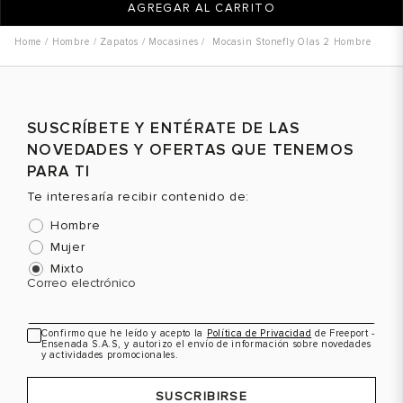
AGREGAR AL CARRITO
Hombre
Zapatos
Mocasines
Mocasin Stonefly Olas 2 Hombre
SUSCRÍBETE Y ENTÉRATE DE LAS
NOVEDADES Y OFERTAS QUE TENEMOS
PARA TI
Te interesaría recibir contenido de:
Hombre
Mujer
Mixto
Correo electrónico
Confirmo que he leído y acepto la
Política de Privacidad
de Freeport -
Ensenada S.A.S, y autorizo el envío de información sobre novedades
y actividades promocionales.
SUSCRIBIRSE