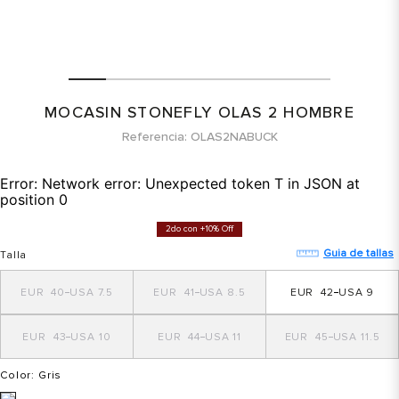
MOCASIN STONEFLY OLAS 2 HOMBRE
Referencia
OLAS2NABUCK
Error:
Network error: Unexpected token T in JSON at
position 0
2do con +10% Off
Guia de tallas
Talla
40
7.5
41
8.5
42
9
43
10
44
11
45
11.5
Color
: Gris