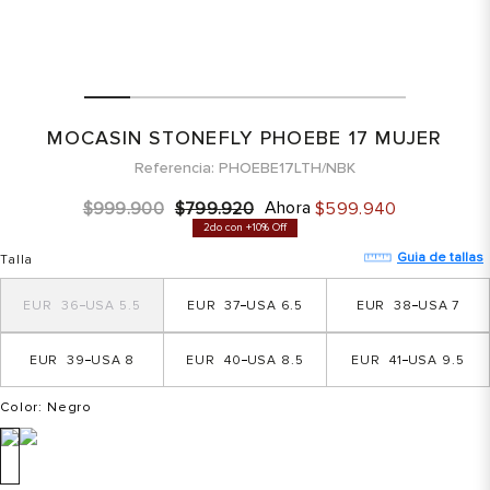
MOCASIN STONEFLY PHOEBE 17 MUJER
Referencia
PHOEBE17LTH/NBK
Ahora
$
999
.
900
$
799
.
920
$
599
.
940
2do con +10% Off
Guia de tallas
Talla
36
5.5
37
6.5
38
7
39
8
40
8.5
41
9.5
Color
: Negro