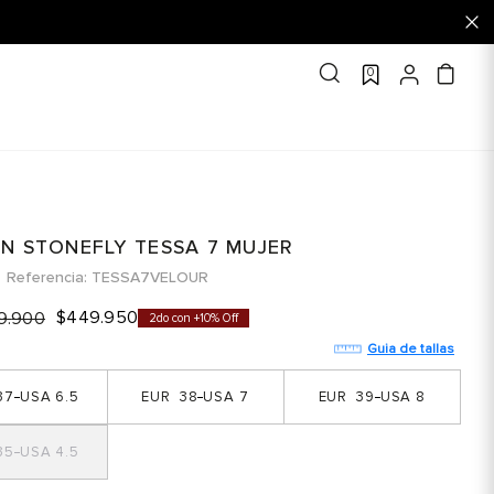
0
N STONEFLY TESSA 7 MUJER
Referencia
TESSA7VELOUR
$
449
.
950
9
.
900
2do con +10% Off
Guia de tallas
37
6.5
38
7
39
8
35
4.5