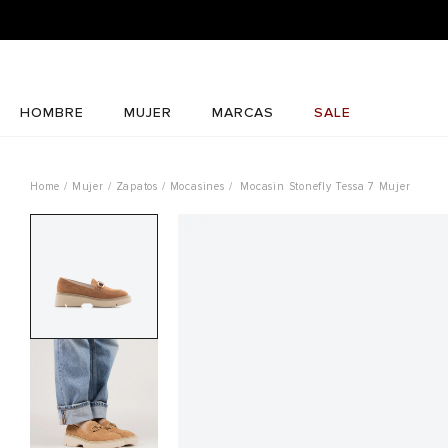
HOMBRE
MUJER
MARCAS
SALE
Mujer
Zapatos
Mocasines
Mocasin Stonefly Tessa 7 Mujer