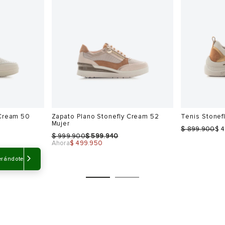
Freeport Muj
$
$
1.099.900
879.920
$
$
Ahora
$ 659.940
799.900
5
Ahora
$ 399.9
-50%
-50%
Sale
Talla
Talla
Selecciona una talla
Selecciona
USA
EUR
USA
EUR
erándote
7
37
7
40
8
38
8
41
8.5
40
9.5
9.5
Color
Color