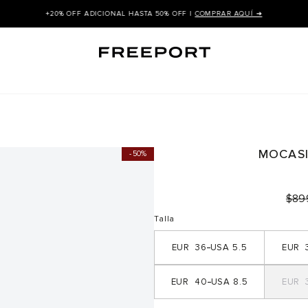
+20% OFF ADICIONAL HASTA 50% OFF |
COMPRAR AQUÍ ➜
MOCASI
50%
$
89
Talla
36
5.5
40
8.5