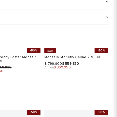
-50%
-50%
Sale
S
Penny Loafer Mocasin
Mocasin Stonefly Celine 7 Mujer
Mo