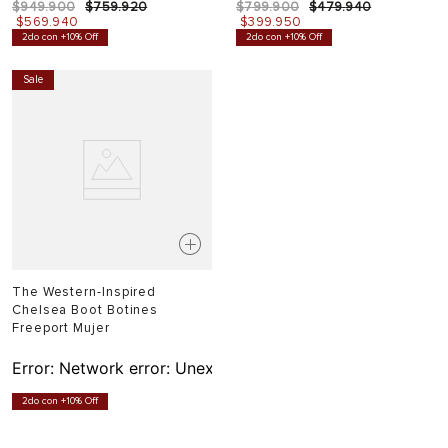
$
949
.
900
$
759
.
920
$
799
.
900
$
479
.
940
$
569
.
940
$
399
.
950
2do con +10% Off
2do con +10% Off
Sale
The Western-Inspired
Chelsea Boot Botines
Freeport Mujer
Error:
Network error: Unexpected token T in JSON at pos
2do con +10% Off