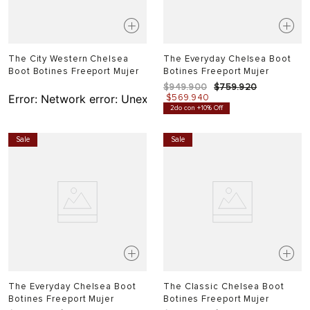
The City Western Chelsea
The Everyday Chelsea Boot
Boot Botines Freeport Mujer
Botines Freeport Mujer
$
949
.
900
$
759
.
920
Error:
Network error: Unexpected token T in JSON at pos
$
569
.
940
2do con +10% Off
Sale
Sale
The Everyday Chelsea Boot
The Classic Chelsea Boot
Botines Freeport Mujer
Botines Freeport Mujer