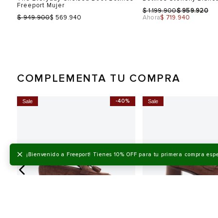
Freeport Mujer
$
$
1.199.900
959.920
$
949.900
$ 569.940
Ahora
$ 719.940
COMPLEMENTA TU COMPRA
-40%
Sale
Sale
Talla
Talla
Selecciona una talla
Selecciona una talla
EUR
USA
EUR
×
¡Bienvenido a Freeport! Tienes 10% OFF para tu primera compra esp
36
5
36
37
6
37
38
7
38
39
8
39
Color
Color