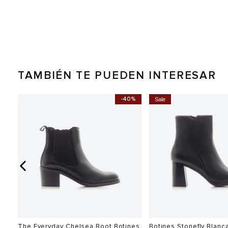
TAMBIÉN TE PUEDEN INTERESAR
0%
-40%
Sale
The Everyday Chelsea Boot Botines
Botines Stonefly Blanc