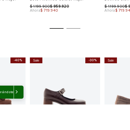
$
$
$
$
1.199.900
959.920
1.199.900
Ahora
$ 719.940
Ahora
$ 719.9
-40%
-30%
Sale
Sale
Talla
Talla
Selecciona una talla
Selecciona
USA
EUR
USA
EUR
erándote
5.5
37
7
36
6.5
38
8
37
7
39
8.5
38
8
39
Color
Color