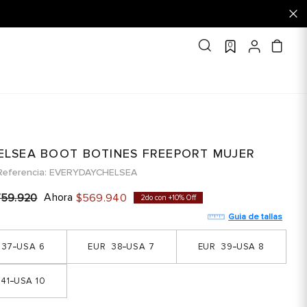
0
ELSEA BOOT BOTINES FREEPORT MUJER
Referencia
EVERYDAYCHELSEA
Ahora
759
.
920
$
569
.
940
2do con +10% Off
Guia de tallas
37
6
38
7
39
8
41
10