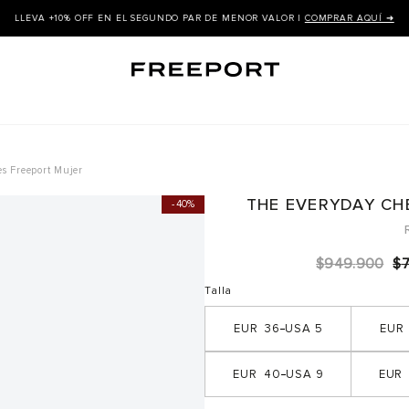
LLEVA +10% OFF EN EL SEGUNDO PAR DE MENOR VALOR |
COMPRAR AQUÍ ➜
es Freeport Mujer
THE EVERYDAY CH
40%
$
949
.
900
$
Talla
36
5
40
9