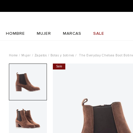
HOMBRE
MUJER
MARCAS
SALE
Mujer
Zapatos
Botas y botines
The Everyday Chelsea Boot Botin
Sale