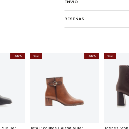
ENVÍO
RESEÑAS
-40%
-40%
Sale
Sale
a 5 Mujer
Bota Pikolinos Calafat Mujer
Botines Ston