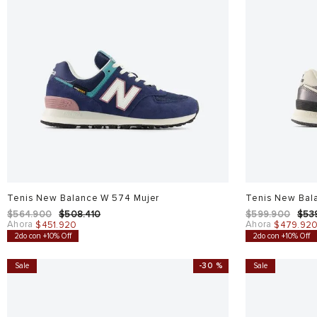
Tenis New Balance W 574 Mujer
Tenis New Bal
$
564
.
900
$
508
.
410
$
599
.
900
$
53
Ahora
Ahora
$
451
.
920
$
479
.
92
2do con +10% Off
2do con +10% Off
Sale
-
30 %
Sale