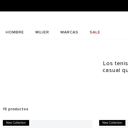
HOMBRE
MUJER
MARCAS
SALE
Los teni
casual qu
15
productos
New Collection
New Collection