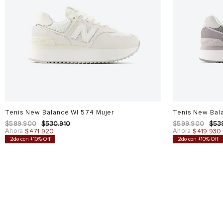
Tenis New Balance Wl 574 Mujer
Tenis New Bal
$
589
.
900
$
530
.
910
$
599
.
900
$
53
Ahora
Ahora
$
471
.
920
$
419
.
930
2do con +10% Off
2do con +10% Off