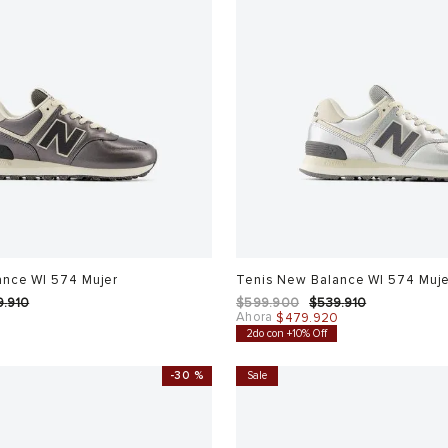
ance Wl 574 Mujer
Tenis New Balance Wl 574 Muj
9
.
910
$
599
.
900
$
539
.
910
Ahora
0
$
479
.
920
2do con +10% Off
-
30 %
Sale