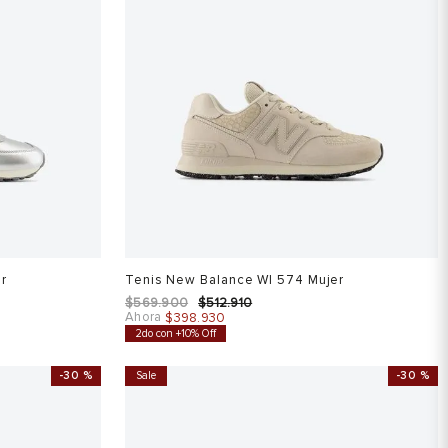
er
Tenis New Balance Wl 574 Mujer
$
569
.
900
$
512
.
910
Ahora
$
398
.
930
2do con +10% Off
-
30 %
Sale
-
30 %