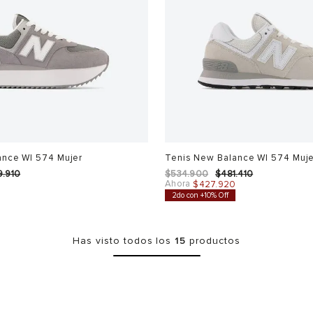
ance Wl 574 Mujer
Tenis New Balance Wl 574 Muj
9
.
910
$
534
.
900
$
481
.
410
Ahora
$
427
.
920
2do con +10% Off
Has visto todos los
15
productos