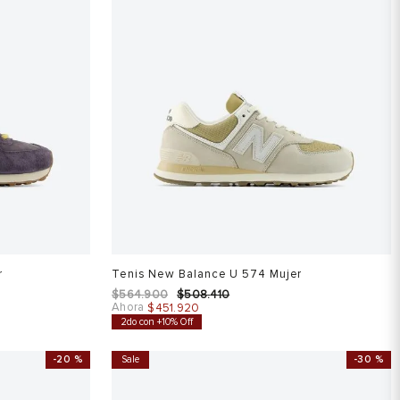
r
Tenis New Balance U 574 Mujer
$
564
.
900
$
508
.
410
Ahora
$
451
.
920
2do con +10% Off
-
20 %
Sale
-
30 %