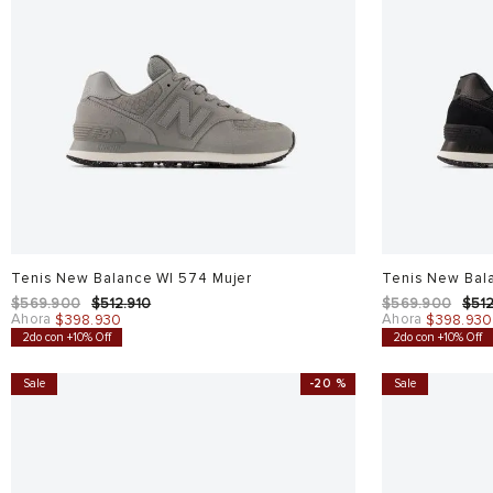
Tenis New Balance Wl 574 Mujer
Tenis New Bal
$
569
.
900
$
512
.
910
$
569
.
900
$
51
Ahora
Ahora
$
398
.
930
$
398
.
930
2do con +10% Off
2do con +10% Off
Sale
-
20 %
Sale