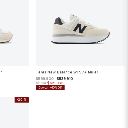
er
Tenis New Balance Wl 574 Mujer
$
599
.
900
$
539
.
910
Ahora
$
419
.
930
2do con +10% Off
-
20 %