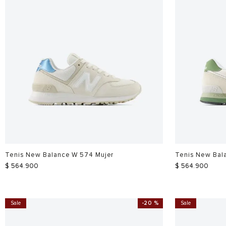
Tenis New Balance W 574 Mujer
Tenis New Bal
$
564
.
900
$
564
.
900
Sale
-
20 %
Sale