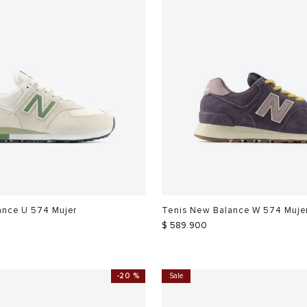
ance U 574 Mujer
Tenis New Balance W 574 Muje
$
589
.
900
-
20 %
Sale