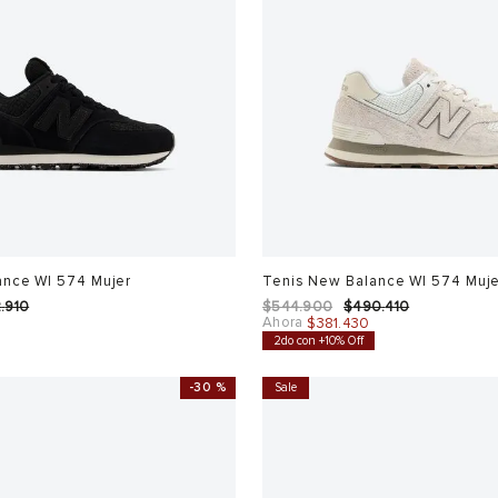
ance Wl 574 Mujer
Tenis New Balance Wl 574 Muj
2
.
910
$
544
.
900
$
490
.
410
Ahora
$
381
.
430
2do con +10% Off
-
30 %
Sale