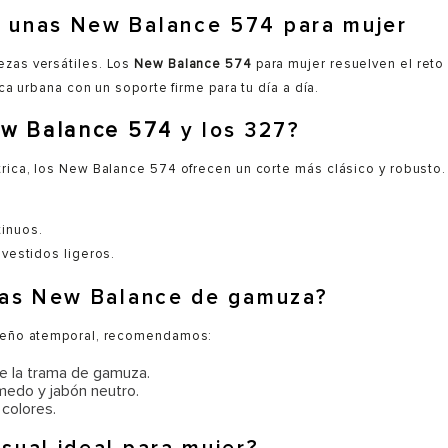
n unas New Balance 574 para mujer
ezas versátiles. Los
New Balance 574
para mujer resuelven el ret
ica urbana con un soporte firme para tu día a día.
w Balance 574
y los 327?
trica, los New Balance 574 ofrecen un corte más clásico y robusto.
tinuos.
 vestidos ligeros.
llas New Balance de gamuza?
diseño atemporal, recomendamos:
e la trama de gamuza.
úmedo y jabón neutro.
 colores.