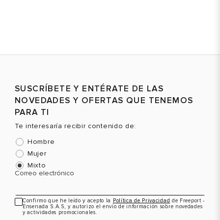
37
6
36
6
38
7
36.5
6.5
39
8
37
7
Color
Color
C
40
9
37.5
7.5
41
10
38
8
VER PRODUCTO
VER PRODUCTO
SUSCRÍBETE Y ENTÉRATE DE LAS
38.5
8.5
NOVEDADES Y OFERTAS QUE TENEMOS
40
10
PARA TI
Te interesaría recibir contenido de:
Hombre
Mujer
Mixto
Correo electrónico
Confirmo que he leído y acepto la
Política de Privacidad
de Freeport -
Ensenada S.A.S, y autorizo el envío de información sobre novedades
y actividades promocionales.