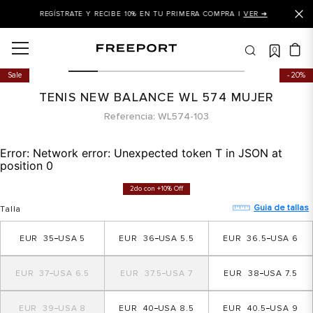
REGÍSTRATE Y RECIBE 10% EN TU PRIMERA COMPRA |
VER ➜
0
OS MÁS BUSCADOS
Sale
20%
 balance
TENIS NEW BALANCE WL 574 MUJER
is
Referencia
WL574-103
asines
Error:
Network error: Unexpected token T in JSON at
 balance 327
position 0
is puma
2do con +10% Off
dalia
Guia de tallas
Talla
in klein
35
5
36
5.5
36.5
6
is tommy hilfiger
37
6.5
37.5
7
38
7.5
 balance 574
a mujer
39
8
40
8.5
40.5
9