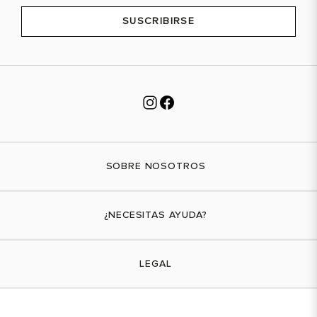
SUSCRIBIRSE
SOBRE NOSOTROS
Nuestra marca
¿NECESITAS AYUDA?
Tiendas físicas
Contáctanos
LEGAL
¿Cómo comprar?
Actividades promocionales
Envíos