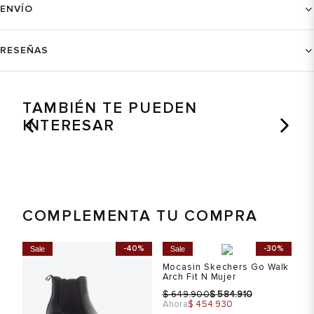
ENVÍO
RESEÑAS
TAMBIÉN TE PUEDEN
INTERESAR
COMPLEMENTA TU COMPRA
%
-40%
-30%
Sale
Sale
S
Mocasin Skechers Go Walk
Arch Fit N Mujer
$
$
649.900
584.910
Ahora
$ 454.930