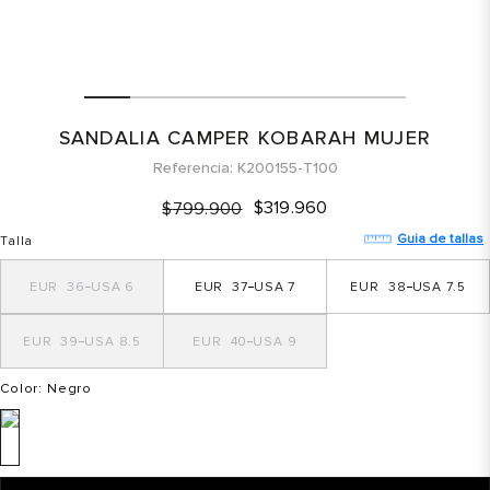
SANDALIA CAMPER KOBARAH MUJER
Referencia
K200155-T100
$
319
.
960
$
799
.
900
Guia de tallas
Talla
36
6
37
7
38
7.5
39
8.5
40
9
Color
: Negro