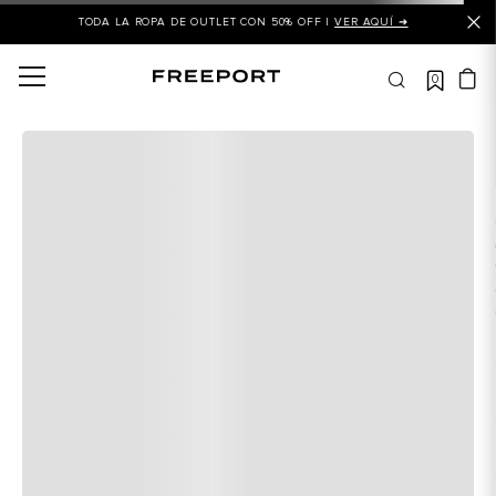
TODA LA ROPA DE OUTLET CON 50% OFF |
VER AQUÍ ➜
0