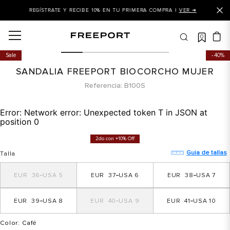
Y RECIBE 10% EN TU PRIMERA COMPRA |
VER ➜
+10% OFF EN EL 2
0
OS MÁS BUSCADOS
Sale
40%
 balance
SANDALIA FREEPORT BIOCORCHO MUJER
is
Referencia
B100S
asines
Error:
Network error: Unexpected token T in JSON at
 balance 327
position 0
is puma
2do con +10% Off
dalia
Guia de tallas
Talla
in klein
36
5
37
6
38
7
is tommy hilfiger
39
8
40
9
41
10
 balance 574
a mujer
Color
: Café