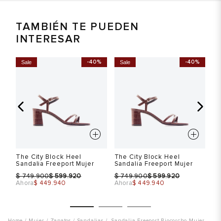
TAMBIÉN TE PUEDEN
INTERESAR
-40%
-40%
Sale
Sale
S
The City Block Heel
The City Block Heel
Th
Sandalia Freeport Mujer
Sandalia Freeport Mujer
Sa
$
$
$
$
$
749.900
599.920
749.900
599.920
Ahora
$ 449.940
Ahora
$ 449.940
Ah
Mujer
Zapatos
Sandalias
Sandalia Freeport Biocorcho Mujer