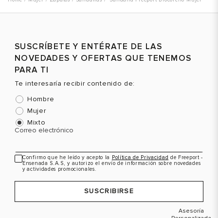
Talla
Talla
T
SUSCRÍBETE Y ENTÉRATE DE LAS
Selecciona una talla
Selecciona una talla
NOVEDADES Y OFERTAS QUE TENEMOS
EUR
USA
EUR
USA
PARA TI
36
5
36
5
Te interesaría recibir contenido de:
Hombre
37
6
37
6
Mujer
38
7
38
7
Mixto
Correo electrónico
39
8
39
8
Color
Color
C
Confirmo que he leído y acepto la
Política de Privacidad
de Freeport -
Ensenada S.A.S, y autorizo el envío de información sobre novedades
y actividades promocionales.
VER PRODUCTO
VER PRODUCTO
SUSCRIBIRSE