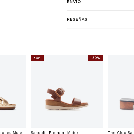
ENVÍO
RESEÑAS
-30%
Sale
daques Mujer
Sandalia Freeport Mujer
The Clog San