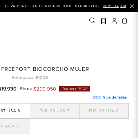
0
 FREEPORT BIOCORCHO MUJER
Referencia
B100S
Ahora
419
.
930
$
299
.
950
2do con +10% Off
Guia de tallas
37
6
38
7
39
8
41
10