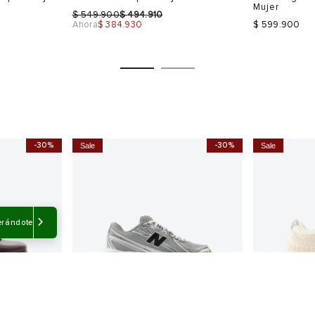
Mujer
$
$
549.900
494.910
Ahora
$ 384.930
$ 599.900
-30%
-30%
Sale
Sale
Talla
Talla
Selecciona una talla
Selecciona
USA
EUR
USA
EUR
erándote
6
35
4
35
7
37
6
36
8
38
7
37
8.5
40
9
38
Color
Color