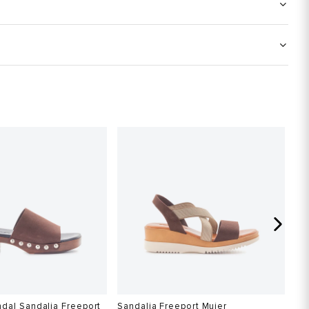
dal Sandalia Freeport
Sandalia Freeport Mujer
Th