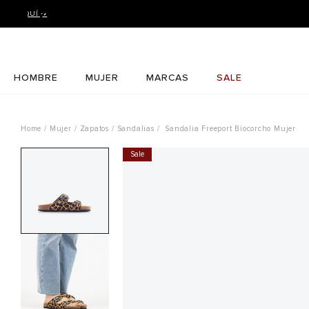
HOMBRE
MUJER
MARCAS
SALE
Mujer
Zapatos
Sandalias
Sandalia Freeport Biocorcho Mujer
Sale