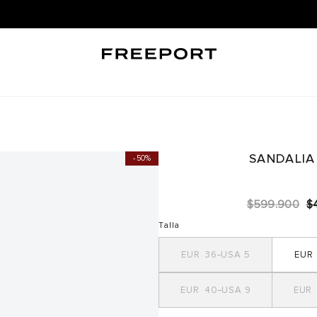
LLEVA +10% OFF EN EL SEGUNDO PAR DE MENOR VALOR |
COMPRAR AQUÍ ➜
SANDALIA
50%
$
599
.
900
$
Talla
36
5
40
9