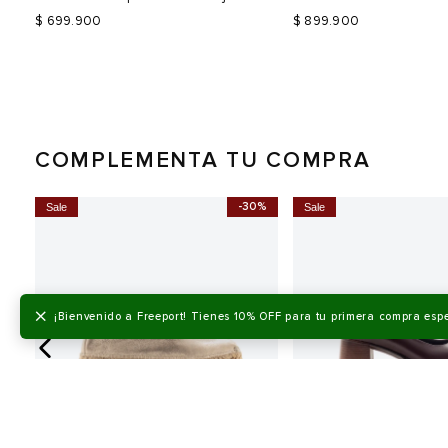
$ 699.900
$ 899.900
COMPLEMENTA TU COMPRA
-30%
Sale
Sale
Talla
Talla
Selecciona una talla
Selecciona una talla
EUR
USA
EUR
×
¡Bienvenido a Freeport! Tienes 10% OFF para tu primera compra esp
36
5
36
37
6
37
38
7
38
39
8
39
Color
Color