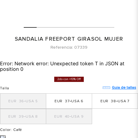
SANDALIA FREEPORT GIRASOL MUJER
Referencia
07339
Error:
Network error: Unexpected token T in JSON at
position 0
2do con +10% Off
Guia de tallas
Talla
36
5
37
6
38
7
39
8
40
9
Color
: Café