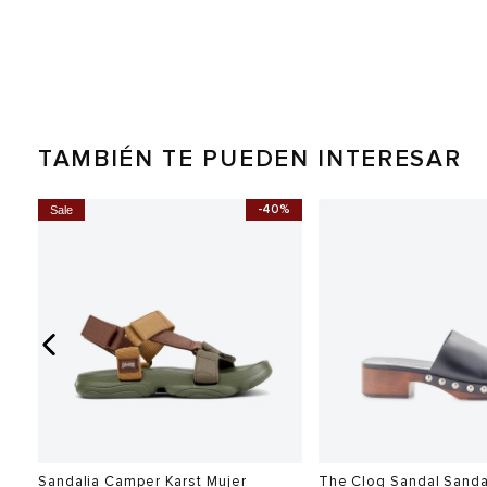
TAMBIÉN TE PUEDEN INTERESAR
0%
-40%
Sale
Sandalia Camper Karst Mujer
The Clog Sandal Sanda