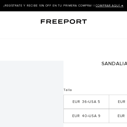
Y RECIBE 10% OFF EN TU PRIMERA COMPRA! |
COMPRAR AQUÍ ➜
SANDALI
Talla
36
5
40
9