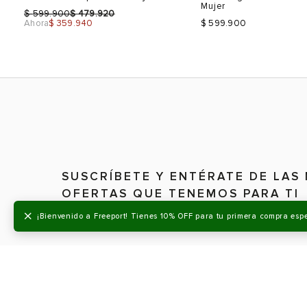
Mujer
$
$
599.900
479.920
Ahora
$ 359.940
$ 599.900
Talla
Talla
Selecciona una talla
Selecciona una talla
SUSCRÍBETE Y ENTÉRATE DE LAS
EUR
USA
EUR
OFERTAS QUE TENEMOS PARA TI
36
6
35
×
¡Bienvenido a Freeport! Tienes 10% OFF para tu primera compra esp
37
7
36
38
7.5
37
39
8.5
38
Color
Color
39