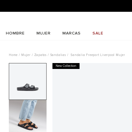
¡REGÍSTRATE 
HOMBRE
MUJER
MARCAS
SALE
Mujer
Zapatos
Sandalias
Sandalia Freeport Liverpool Mujer
New Collection