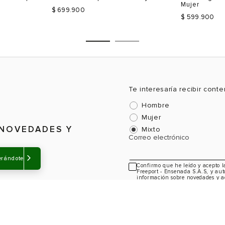
Mujer
$ 699.900
$ 599.900
Te interesaría recibir cont
Hombre
Talla
Talla
Mujer
Selecciona una talla
Selecciona
 NOVEDADES Y
Mixto
USA
EUR
USA
EUR
Correo electrónico
4
36
5
35
erándote
Confirmo que he leído y acepto 
5
37
6
36
Freeport - Ensenada S.A.S, y aut
información sobre novedades y a
6
38
7
37
7
39
8
38
Color
Color
8
40
9
39