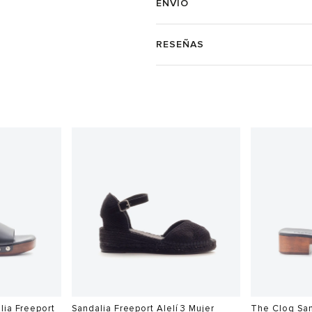
ENVÍO
RESEÑAS
lia Freeport
Sandalia Freeport Alelí 3 Mujer
The Clog San