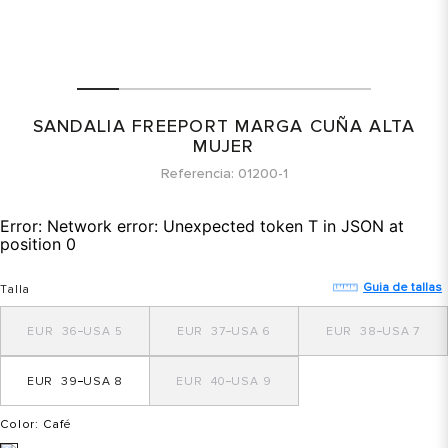
SANDALIA FREEPORT MARGA CUÑA ALTA
MUJER
Referencia
01200-1
Error:
Network error: Unexpected token T in JSON at
position 0
Guia de tallas
Talla
36
5
37
6
38
7
39
8
40
9
Color
: Café