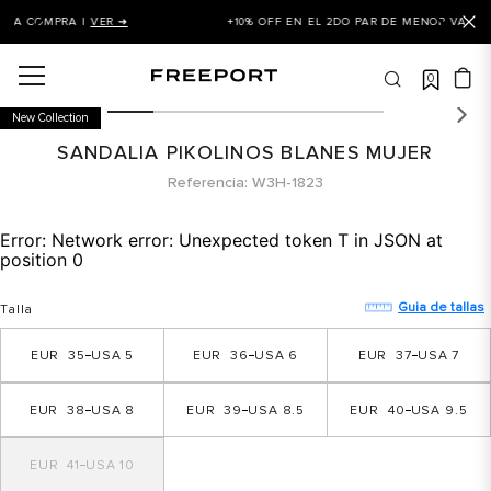
+10% OFF EN EL 2DO PAR DE MENOR VALOR |
VER AQUÍ ➜
0
OS MÁS BUSCADOS
New Collection
 balance
SANDALIA PIKOLINOS BLANES MUJER
is
Referencia
W3H-1823
asines
Error:
Network error: Unexpected token T in JSON at
 balance 327
position 0
is puma
Guia de tallas
Talla
dalia
35
5
36
6
37
7
in klein
is tommy hilfiger
38
8
39
8.5
40
9.5
 balance 574
41
10
a mujer