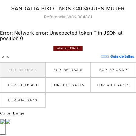
SANDALIA PIKOLINOS CADAQUES MUJER
Referencia
W8K-0848C1
Error:
Network error: Unexpected token T in JSON at
position 0
2do con +10% Off
Guia de tallas
Talla
35
5
36
6
37
7
38
8
39
8.5
40
9.5
41
10
Color
: Beige