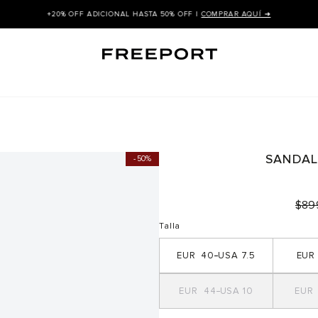
+20% OFF ADICIONAL HASTA 50% OFF |
COMPRAR AQUÍ ➜
SANDAL
50%
$
89
Talla
40
7.5
44
10