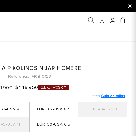
0
IA PIKOLINOS NIJAR HOMBRE
Referencia
M0B-0123
$
449
.
950
9
.
900
2do con +10% Off
Guia de tallas
41
8
42
8.5
43
9
45
11
39
6.5