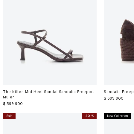
The Kitten Mid Heel Sandal Sandalia Freeport
Sandalia Freep
Mujer
$
699
.
900
$
599
.
900
Sale
-
40 %
New Collection