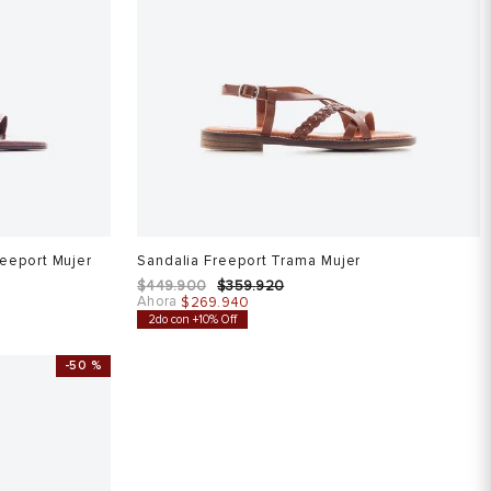
reeport Mujer
Sandalia Freeport Trama Mujer
$
449
.
900
$
359
.
920
Ahora
$
269
.
940
2do con +10% Off
-
50 %