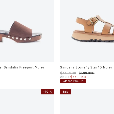
l Sandalia Freeport Mujer
Sandalia Stonefly Star 10 Mujer
$
749
.
900
$
599
.
920
Ahora
$
449
.
940
2do con +10% Off
-
40 %
Sale