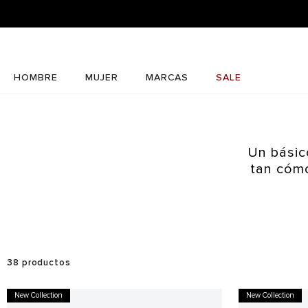
HOMBRE
MUJER
MARCAS
SALE
Un básic
tan cómo
38
productos
New Collection
New Collection