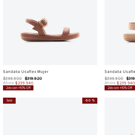
Sandalia Usaflex Mujer
Sandalia Usafl
$
399
.
900
$
319
.
920
$
399
.
900
$
319
Ahora
Ahora
$
239
.
940
$
239
.
94
2do con +10% Off
2do con +10% Off
Sale
-
50 %