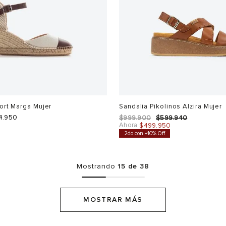
ort Marga Mujer
Sandalia Pikolinos Alzira Mujer
4
.
950
$
999
.
900
$
599
.
940
Ahora
$
499
.
950
2do con +10% Off
Mostrando
15 de 38
MOSTRAR MÁS