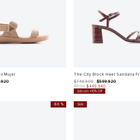
ex Mujer
The City Block Heel Sandalia F
.
920
$
749
.
900
$
599
.
920
Ahora
0
$
449
.
940
2do con +10% Off
-
50 %
Sale