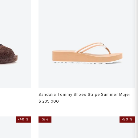
Sandalia Tommy Shoes Stripe Summer Mujer
$
299
.
900
-
40 %
Sale
-
50 %