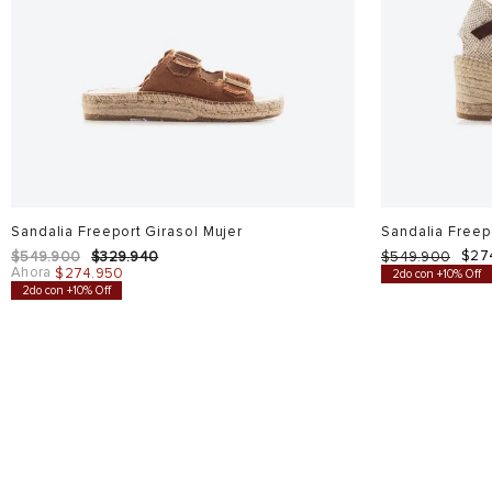
Sandalia Freeport Girasol Mujer
Sandalia Freep
$
27
$
549
.
900
$
329
.
940
$
549
.
900
Ahora
$
274
.
950
2do con +10% Off
2do con +10% Off