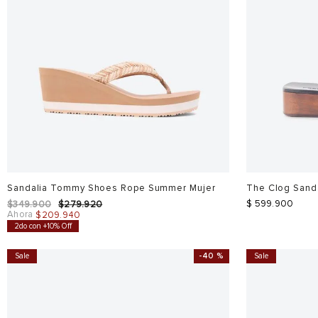
Sandalia Tommy Shoes Rope Summer Mujer
The Clog Sanda
$
599
.
900
$
349
.
900
$
279
.
920
Ahora
$
209
.
940
2do con +10% Off
Sale
-
40 %
Sale