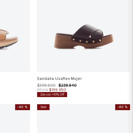
Sandalia Usaflex Mujer
$
399
.
900
$
239
.
940
Ahora
$
199
.
950
2do con +10% Off
-
40 %
Sale
-
40 %