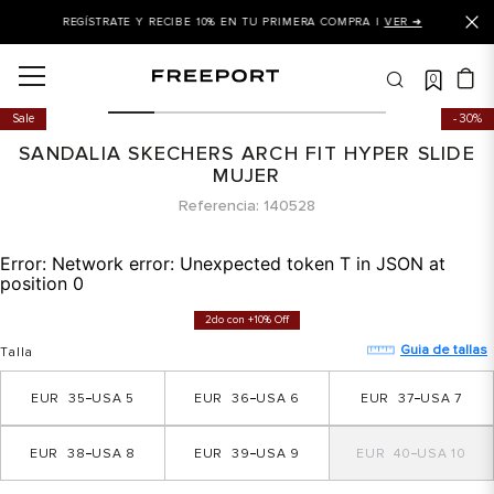
REGÍSTRATE Y RECIBE 10% EN TU PRIMERA COMPRA |
VER ➜
0
OS MÁS BUSCADOS
Sale
30%
 balance
SANDALIA SKECHERS ARCH FIT HYPER SLIDE
is
MUJER
Referencia
140528
asines
 balance 327
Error:
Network error: Unexpected token T in JSON at
position 0
is puma
2do con +10% Off
dalia
Guia de tallas
Talla
in klein
35
5
36
6
37
7
is tommy hilfiger
 balance 574
38
8
39
9
40
10
a mujer