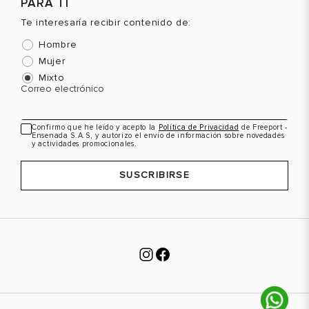
PARA TI
37.5
7.5
37
7
Te interesaría recibir contenido de:
VER PRODUCTO
VER PRODUCTO
38
8
37.5
7.5
Hombre
Mujer
38.5
8.5
38
8
Mixto
39
9
38.5
8.5
Correo electrónico
40
10
39
9
Confirmo que he leído y acepto la
Política de Privacidad
de Freeport -
40
10
Ensenada S.A.S, y autorizo el envío de información sobre novedades
y actividades promocionales.
SUSCRIBIRSE