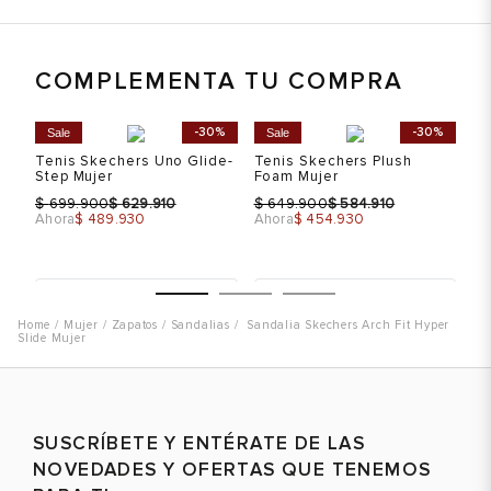
COMPLEMENTA TU COMPRA
%
-30%
-30%
Sale
Sale
S
r
Tenis Skechers Uno Glide-
Tenis Skechers Plush
Te
Step Mujer
Foam Mujer
Fo
$
$
$
$
$
699.900
629.910
649.900
584.910
Ahora
$ 489.930
Ahora
$ 454.930
Ah
Talla
Talla
T
Mujer
Zapatos
Sandalias
Sandalia Skechers Arch Fit Hyper
Selecciona una talla
Selecciona una talla
Slide Mujer
EUR
USA
EUR
USA
36
6
35
5
36.5
6.5
36
6
Color
Color
C
SUSCRÍBETE Y ENTÉRATE DE LAS
NOVEDADES Y OFERTAS QUE TENEMOS
37
7
36.5
6.5