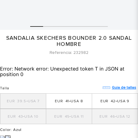
SANDALIA SKECHERS BOUNDER 2.0 SANDAL
HOMBRE
Referencia
232982
Error:
Network error: Unexpected token T in JSON at
position 0
Guia de tallas
Talla
39.5
7
41
8
42
9
43
10
45
11
46
12
Color
: Azul