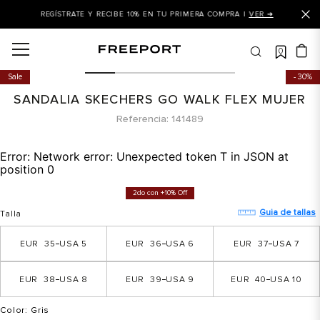
REGÍSTRATE Y RECIBE 10% EN TU PRIMERA COMPRA |
VER ➜
0
OS MÁS BUSCADOS
Sale
30%
 balance
SANDALIA SKECHERS GO WALK FLEX MUJER
is
Referencia
141489
 balance 327
Error:
Network error: Unexpected token T in JSON at
is puma
position 0
asines
2do con +10% Off
dalia
Guia de tallas
Talla
in klein
35
5
36
6
37
7
is tommy hilfiger
38
8
39
9
40
10
 balance 574
a mujer
Color
: Gris