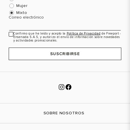
38
8
38
8
Mujer
Mixto
38.5
8.5
38.5
8.5
Correo electrónico
39
9
39
9
Confirmo que he leído y acepto la
Política de Privacidad
de Freeport -
40
10
40
10
Ensenada S.A.S, y autorizo el envío de información sobre novedades
y actividades promocionales.
SUSCRIBIRSE
SOBRE NOSOTROS
Nuestra marca