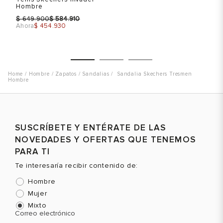
Hombre
5.
$
$
$
649.900
584.910
Ahora
$ 454.930
Ah
Hombre
Zapatos
Sandalias
Sandalia Skechers Tresmen
Hombre
Talla
Talla
T
Selecciona una talla
Selecciona una talla
SUSCRÍBETE Y ENTÉRATE DE LAS
EUR
USA
EUR
USA
NOVEDADES Y OFERTAS QUE TENEMOS
40
7.5
39.5
7
PARA TI
Te interesaría recibir contenido de:
41
8
41
8
Hombre
8.5- 41.5
Mujer
42
9
Color
Color
C
Mixto
Correo electrónico
43
10