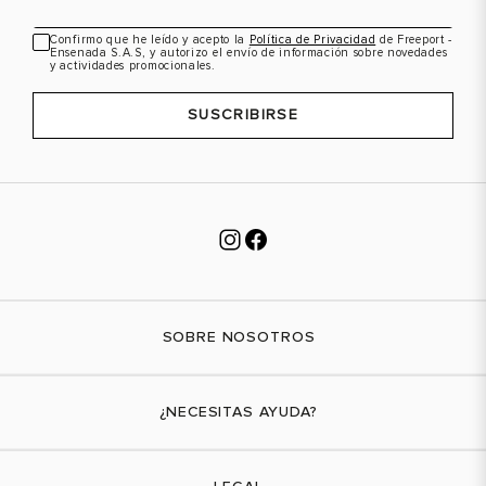
Confirmo que he leído y acepto la
Política de Privacidad
de Freeport -
VER PRODUCTO
VER PRODUCTO
Ensenada S.A.S, y autorizo el envío de información sobre novedades
y actividades promocionales.
SUSCRIBIRSE
SOBRE NOSOTROS
Nuestra marca
¿NECESITAS AYUDA?
Tiendas físicas
Contáctanos