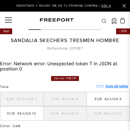
REGÍSTRATE Y RECIBE 10% EN TU PRIMERA COMPRA |
VER ➜
0
OS MÁS BUSCADOS
Sale
30%
 balance
SANDALIA SKECHERS TRESMEN HOMBRE
is
Referencia
205187
asines
Error:
Network error: Unexpected token T in JSON at
 balance 327
position 0
is puma
2do con +10% Off
dalia
Guia de tallas
Talla
in klein
39.5
7
41
8
42
9
is tommy hilfiger
43
10
45
11
46
12
 balance 574
a mujer
Color
: Café