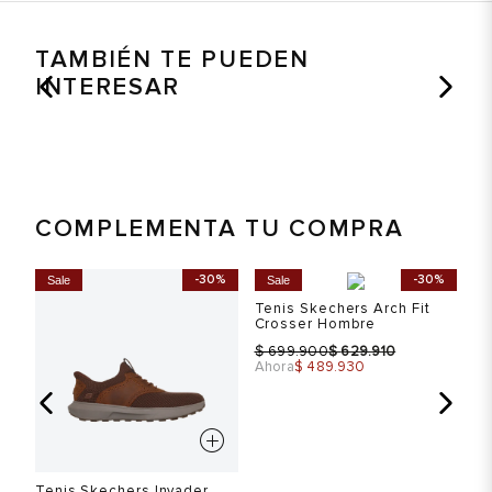
TAMBIÉN TE PUEDEN
INTERESAR
COMPLEMENTA TU COMPRA
%
-30%
-30%
Sale
Sale
S
ail
Tenis Skechers Arch Fit
Crosser Hombre
$
$
699.900
629.910
Ahora
$ 489.930
Tenis Skechers Invader
Bo