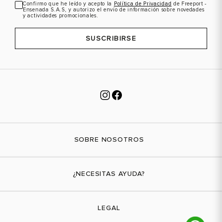
Confirmo que he leído y acepto la
Política de Privacidad
de Freeport -
Ensenada S.A.S, y autorizo el envío de información sobre novedades
y actividades promocionales.
SUSCRIBIRSE
SOBRE NOSOTROS
Nuestra marca
¿NECESITAS AYUDA?
Tiendas físicas
Contáctanos
LEGAL
¿Cómo comprar?