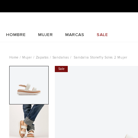
HOMBRE
MUJER
MARCAS
SALE
Mujer
Zapatos
Sandalias
Sandalia Stonefly Soles 2 Mujer
Sale