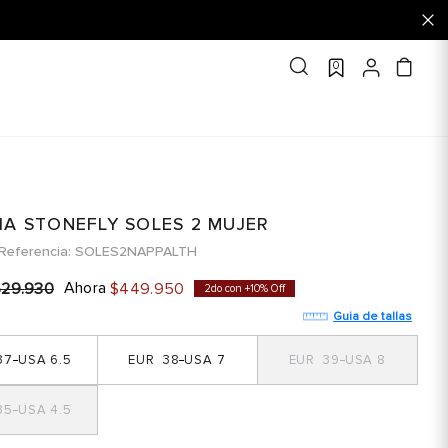
0
IA STONEFLY SOLES 2 MUJER
Referencia
SOLES2NAPPALTH
Ahora
629
.
930
$
449
.
950
2do con +10% Off
Guia de tallas
37
6.5
38
7
39
8
35
4.5