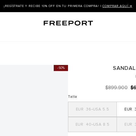
¡REGÍSTRATE Y RECIBE 10% OFF EN TU PRIMERA COMPRA! |
COMPRAR AQUÍ ➜
SANDAL
50%
$
899
.
900
$
Talla
36
5.5
40
8.5