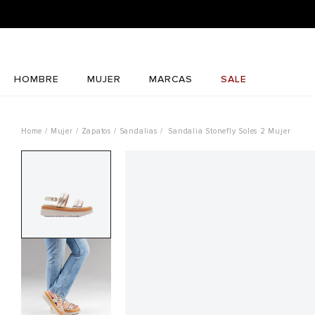
HOMBRE
MUJER
MARCAS
SALE
Mujer
Zapatos
Sandalias
Sandalia Stonefly Soles 2 Mujer