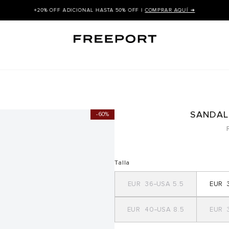
+20% OFF ADICIONAL HASTA 50% OFF |
COMPRAR AQUÍ ➜
SANDAL
60%
Talla
36
5.5
40
8.5