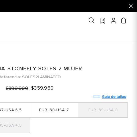
0
IA STONEFLY SOLES 2 MUJER
Referencia
SOLES2LAMINATED
$
359
.
960
$
899
.
900
Guia de tallas
37
6.5
38
7
39
8
35
4.5