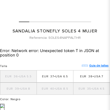
SANDALIA STONEFLY SOLES 4 MUJER
Referencia
SOLES4NAPPALTHR
Error:
Network error: Unexpected token T in JSON at
position 0
Guia de tallas
Talla
36
5.5
37
6.5
38
7
39
8
40
8.5
35
4.5
Color
: Negro