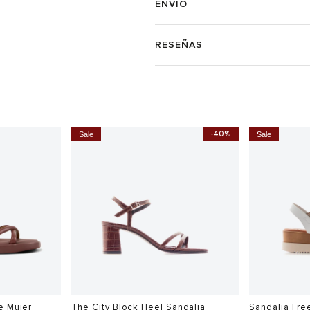
ENVÍO
RESEÑAS
-40%
Sale
Sale
e Mujer
The City Block Heel Sandalia
Sandalia Fre