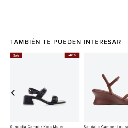
TAMBIÉN TE PUEDEN INTERESAR
0%
-40%
Sale
Sandalia Camper Kora Mujer
Sandalia Camper Louis