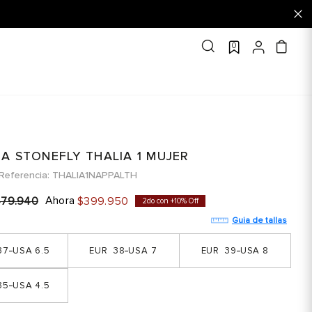
0
A STONEFLY THALIA 1 MUJER
Referencia
THALIA1NAPPALTH
Ahora
479
.
940
$
399
.
950
2do con +10% Off
Guia de tallas
37
6.5
38
7
39
8
35
4.5