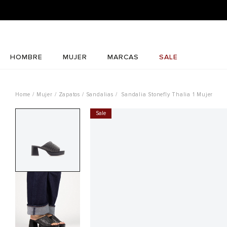
HOMBRE
MUJER
MARCAS
SALE
Mujer
Zapatos
Sandalias
Sandalia Stonefly Thalia 1 Mujer
Sale