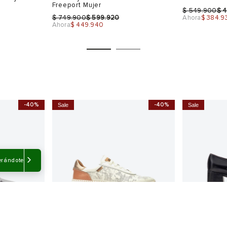
Freeport Mujer
$
$
549.900
4
$
$
749.900
599.920
Ahora
$ 384.9
Ahora
$ 449.940
-40%
-40%
Sale
Sale
Talla
Talla
Selecciona una talla
Selecciona
USA
EUR
USA
EUR
erándote
6
36
5
36
7
37
6
37
7.5
38
7
38
39
8
39
Color
Color