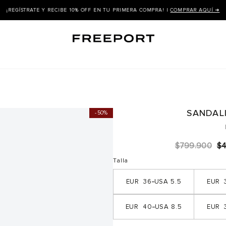
LLEVA +10% OFF EN EL SEGUNDO PAR DE MENOR VALOR |
COMPRAR AQUÍ ➜
SANDALI
50%
$
799
.
900
$
Talla
36
5.5
40
8.5