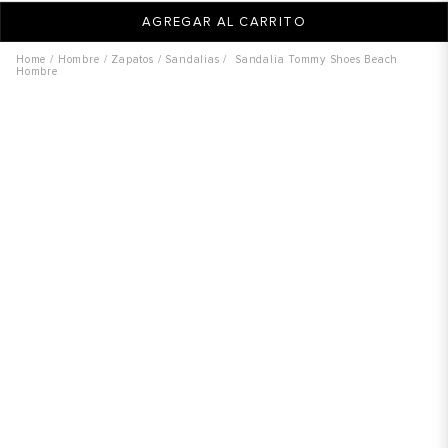
AGREGAR AL CARRITO
Hombre
Zapatos
Sandalias
Sandalia Tommy Shoes Beach
Hombre