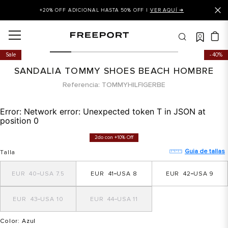
+20% OFF ADICIONAL HASTA 50% OFF |
VER AQUÍ ➜
0
OS MÁS BUSCADOS
Sale
40%
 balance
SANDALIA TOMMY SHOES BEACH HOMBRE
is
Referencia
TOMMYHILFIGERBE
asines
Error:
Network error: Unexpected token T in JSON at
 balance 327
position 0
is puma
2do con +10% Off
dalia
Guia de tallas
Talla
in klein
40
7.5
41
8
42
9
is tommy hilfiger
43
10
44
11
 balance 574
a mujer
Color
: Azul