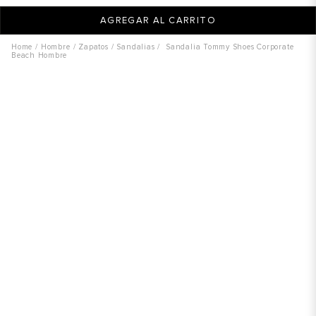
AGREGAR AL CARRITO
Hombre
Zapatos
Sandalias
Sandalia Tommy Shoes Corporate
Beach Hombre