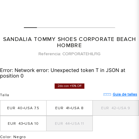
SANDALIA TOMMY SHOES CORPORATE BEACH
HOMBRE
Referencia
CORPORATEHILFIG
Error:
Network error: Unexpected token T in JSON at
position 0
2do con +10% Off
Guia de tallas
Talla
40
7.5
41
8
42
9
43
10
44
11
Color
: Negro