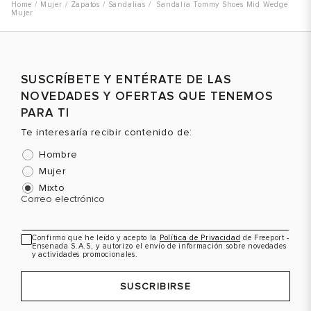
Mujer
Zapatos
Sandalias
Sandalia Tommy Shoes Mid Wedge
Mujer
SUSCRÍBETE Y ENTÉRATE DE LAS
NOVEDADES Y OFERTAS QUE TENEMOS
PARA TI
Te interesaría recibir contenido de:
Hombre
Mujer
Mixto
Correo electrónico
Confirmo que he leído y acepto la
Política de Privacidad
de Freeport -
Ensenada S.A.S, y autorizo el envío de información sobre novedades
y actividades promocionales.
SUSCRIBIRSE