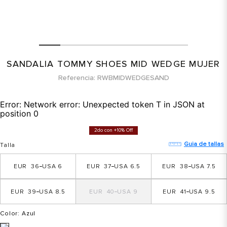
SANDALIA TOMMY SHOES MID WEDGE MUJER
Referencia
RWBMIDWEDGESAND
Error:
Network error: Unexpected token T in JSON at
position 0
2do con +10% Off
Guia de tallas
Talla
36
6
37
6.5
38
7.5
39
8.5
40
9
41
9.5
Color
: Azul