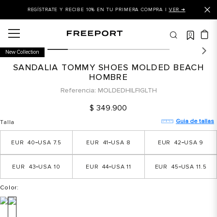
MERA COMPRA |
VER ➜
+10% OFF EN EL 2DO PAR DE MENOR VALOR
0
OS MÁS BUSCADOS
New Collection
 balance
SANDALIA TOMMY SHOES MOLDED BEACH
is
HOMBRE
Referencia
MOLDEDHILFIGLTH
asines
$
349
.
900
 balance 327
Guia de tallas
Talla
is puma
dalia
40
7.5
41
8
42
9
in klein
43
10
44
11
45
11.5
is tommy hilfiger
Color
:
a mujer
 balance 574