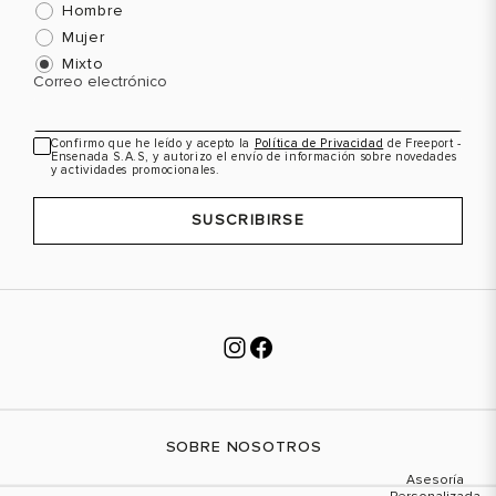
Hombre
45
11.5
45
11.5
Mujer
Mixto
Correo electrónico
Confirmo que he leído y acepto la
Política de Privacidad
de Freeport -
Ensenada S.A.S, y autorizo el envío de información sobre novedades
y actividades promocionales.
SUSCRIBIRSE
SOBRE NOSOTROS