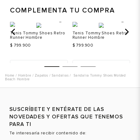
COMPLEMENTA TU COMPRA
Tenis Tommy Shoes Retro
Tenis Tommy Shoes Retro
Te
Runner Hombre
Runner Hombre
Ru
$ 799.900
$ 799.900
$ 
Talla
Talla
T
Hombre
Zapatos
Sandalias
Sandalia Tommy Shoes Molded
Selecciona una talla
Selecciona una talla
Beach Hombre
EUR
USA
EUR
USA
40
7.5
40
7.5
Color
Color
C
41
8
41
8
SUSCRÍBETE Y ENTÉRATE DE LAS
NOVEDADES Y OFERTAS QUE TENEMOS
42
9
42
9
PARA TI
43
10
43
10
VER PRODUCTO
VER PRODUCTO
Te interesaría recibir contenido de:
44
11
44
11