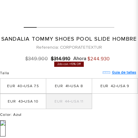
SANDALIA TOMMY SHOES POOL SLIDE HOMBRE
Referencia
CORPORATETEXTUR
Ahora
$
349
.
900
$
314
.
910
$
244
.
930
2do con +10% Off
Guia de tallas
Talla
40
7.5
41
8
42
9
43
10
44
11
Color
: Azul