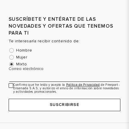
Talla
Talla
T
Selecciona una talla
Selecciona una talla
SUSCRÍBETE Y ENTÉRATE DE LAS
EUR
USA
EUR
USA
NOVEDADES Y OFERTAS QUE TENEMOS
43
10
43
10
PARA TI
Te interesaría recibir contenido de:
44
11
44
11
Hombre
Mujer
Color
Color
C
Mixto
Correo electrónico
Confirmo que he leído y acepto la
Política de Privacidad
de Freeport -
VER PRODUCTO
VER PRODUCTO
Ensenada S.A.S, y autorizo el envío de información sobre novedades
y actividades promocionales.
SUSCRIBIRSE