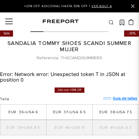
+20% OFF ADICIONAL HASTA 50% OFF |
VER AQUÍ ➜
0
OS MÁS BUSCADOS
Sale
30%
 balance
SANDALIA TOMMY SHOES SCANDI SUMMER
is
MUJER
Referencia
THSCANDISUMMERS
asines
 balance 327
Error:
Network error: Unexpected token T in JSON at
position 0
is puma
2do con +10% Off
dalia
Guia de tallas
Talla
in klein
36
6
37
6.5
38
7.5
is tommy hilfiger
 balance 574
39
8.5
40
9
41
9.5
a mujer