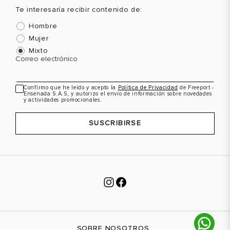
VER PRODUCTO
VER PRODUCTO
Te interesaría recibir contenido de:
41
9.5
41
9.5
Hombre
Mujer
Mixto
Correo electrónico
Confirmo que he leído y acepto la
Política de Privacidad
de Freeport -
Ensenada S.A.S, y autorizo el envío de información sobre novedades
y actividades promocionales.
SUSCRIBIRSE
SOBRE NOSOTROS