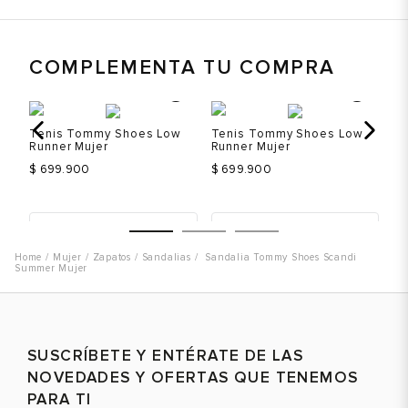
COMPLEMENTA TU COMPRA
Tenis Tommy Shoes Low
Tenis Tommy Shoes Low
Te
Runner Mujer
Runner Mujer
Ru
$ 699.900
$ 699.900
$ 
Talla
Talla
T
Mujer
Zapatos
Sandalias
Sandalia Tommy Shoes Scandi
Selecciona una talla
Selecciona una talla
Summer Mujer
EUR
USA
EUR
USA
36
6
36
6
Color
Color
C
37
6.5
37
6.5
SUSCRÍBETE Y ENTÉRATE DE LAS
NOVEDADES Y OFERTAS QUE TENEMOS
38
7.5
38
7.5
PARA TI
39
8.5
39
8.5