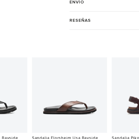
ENVÍO
RESEÑAS
a Bayside
Sandalia Florsheim Usa Bayside
Sandalia Pik