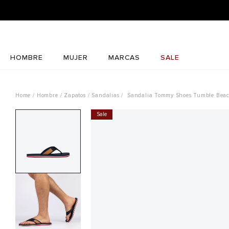
¡REGÍSTRATE Y RECIBE 10% 
HOMBRE
MUJER
MARCAS
SALE
Hombre
Zapatos
Sandalias
Sandalia Tommy Shoes Tumble Bea
Sale