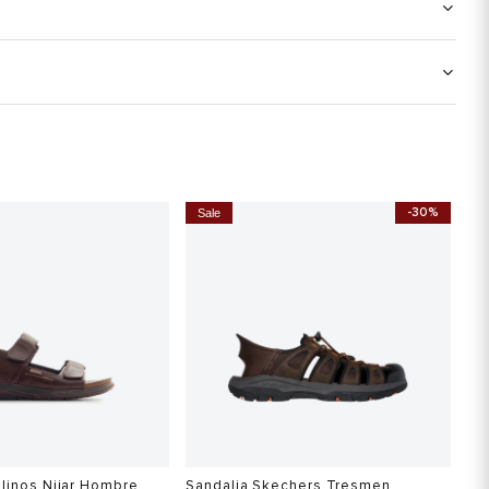
-30%
Sale
olinos Nijar Hombre
Sandalia Skechers Tresmen