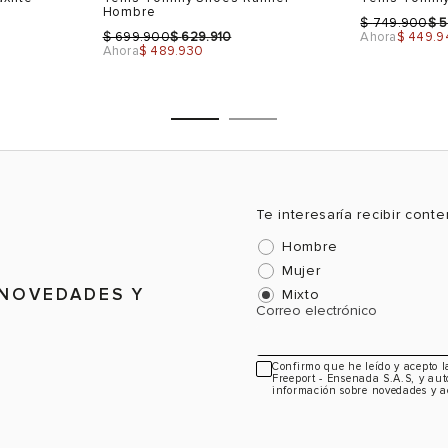
Hombre
11
44.5
11
43
$
$
749.900
5
$
$
699.900
629.910
Ahora
$ 449.9
Ahora
$ 489.930
12
46
12
44
CTO
VER PRODUCTO
VE
45
Te interesaría recibir cont
Talla
Talla
Hombre
Mujer
Selecciona una talla
Selecciona
 NOVEDADES Y
Mixto
USA
EUR
USA
EUR
Correo electrónico
7.5
40
7.5
40
8
41
8
43
Confirmo que he leído y acepto 
Freeport - Ensenada S.A.S, y aut
información sobre novedades y a
9
42
9
44
10
43
10