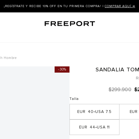
OFF EN TU PRIMERA COMPRA! |
COMPRAR AQUÍ ➜
ch Hombre
SANDALIA TO
30%
R
$
299
.
900
$
Talla
40
7.5
44
11