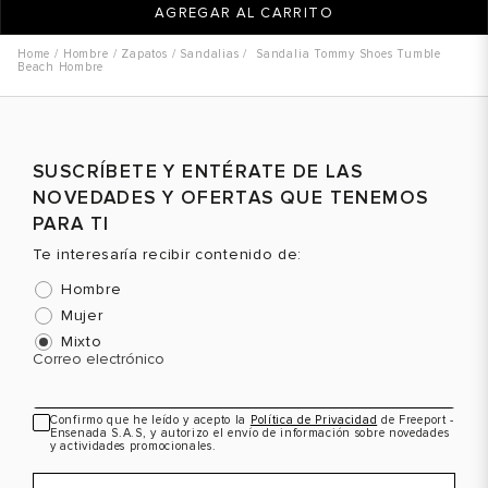
AGREGAR AL CARRITO
Hombre
Zapatos
Sandalias
Sandalia Tommy Shoes Tumble
Beach Hombre
SUSCRÍBETE Y ENTÉRATE DE LAS
NOVEDADES Y OFERTAS QUE TENEMOS
PARA TI
Te interesaría recibir contenido de:
Hombre
Mujer
Mixto
Correo electrónico
Confirmo que he leído y acepto la
Política de Privacidad
de Freeport -
Ensenada S.A.S, y autorizo el envío de información sobre novedades
y actividades promocionales.