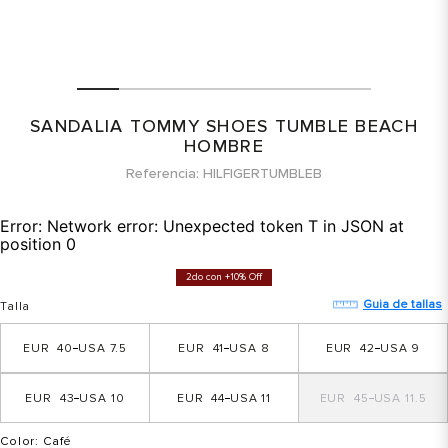
SANDALIA TOMMY SHOES TUMBLE BEACH
HOMBRE
Referencia
HILFIGERTUMBLEB
Error:
Network error: Unexpected token T in JSON at
position 0
2do con +10% Off
Guia de tallas
Talla
40
7.5
41
8
42
9
43
10
44
11
45
11.5
Color
: Café