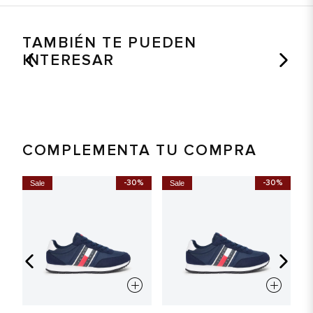
TAMBIÉN TE PUEDEN
INTERESAR
COMPLEMENTA TU COMPRA
-30%
-30%
Sale
Sale
S