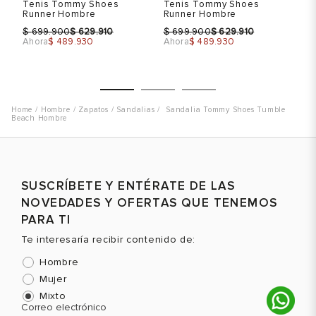
Tenis Tommy Shoes
Tenis Tommy Shoes
Te
Runner Hombre
Runner Hombre
Ru
$
$
$
$
$
699.900
629.910
699.900
629.910
Ahora
$ 489.930
Ahora
$ 489.930
Ah
Hombre
Zapatos
Sandalias
Sandalia Tommy Shoes Tumble
Beach Hombre
Talla
Talla
T
Selecciona una talla
Selecciona una talla
SUSCRÍBETE Y ENTÉRATE DE LAS
EUR
USA
EUR
USA
NOVEDADES Y OFERTAS QUE TENEMOS
40
7.5
40
7.5
PARA TI
Te interesaría recibir contenido de:
41
8
41
8
Hombre
42
9
42
9
Mujer
43
10
43
10
Color
Color
C
Mixto
Correo electrónico
44
11
44
11