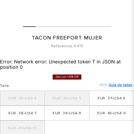
TACON FREEPORT MUJER
Referencia
6410
Error:
Network error: Unexpected token T in JSON at
position 0
2do con +10% Off
Guia de tallas
Talla
35
4
36
5
37
6
38
7
39
8
40
9
41
10