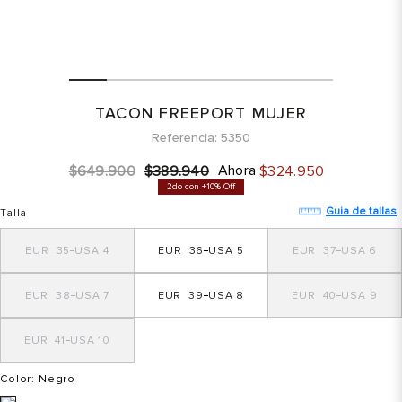
TACON FREEPORT MUJER
Referencia
5350
Ahora
$
649
.
900
$
389
.
940
$
324
.
950
2do con +10% Off
Guia de tallas
Talla
35
4
36
5
37
6
38
7
39
8
40
9
41
10
Color
: Negro