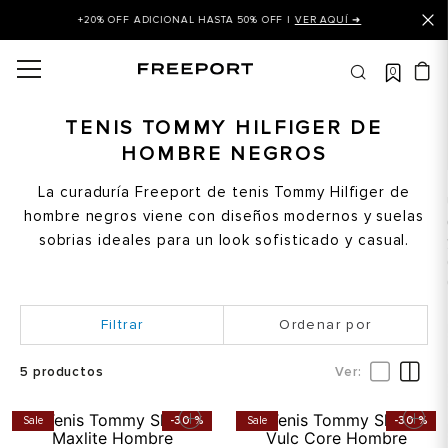
+20% OFF ADICIONAL HASTA 50% OFF |
VER AQUÍ ➜
0
OS MÁS BUSCADOS
 balance
TENIS TOMMY HILFIGER DE
HOMBRE NEGROS
is
asines
La curaduría Freeport de tenis Tommy Hilfiger de
hombre negros viene con diseños modernos y suelas
 balance 327
sobrias ideales para un look sofisticado y casual.
is puma
dalia
Ordenar por
in klein
is tommy hilfiger
5
productos
 balance 574
Sale
-
30 %
Sale
-
30 %
a mujer