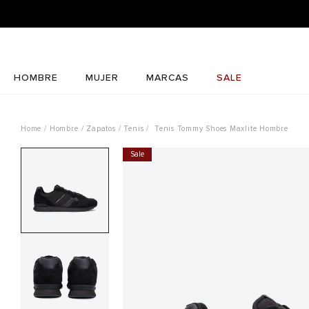
HOMBRE
MUJER
MARCAS
SALE
Hombre
Zapatos
Tenis
Tenis Tommy Shoes Maxlite Hombre
Sale