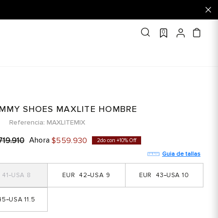
0
OMMY SHOES MAXLITE HOMBRE
Referencia
MAXLITEMIX
Ahora
719
.
910
$
559
.
930
2do con +10% Off
Guia de tallas
41
8
42
9
43
10
45
11.5