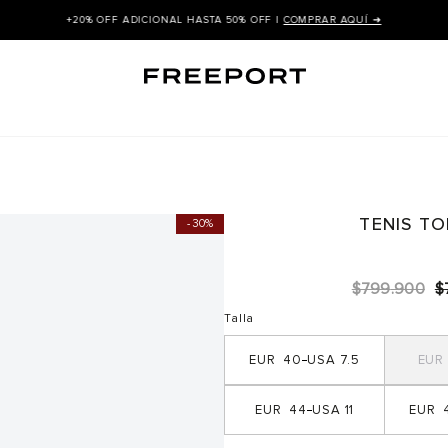
+20% OFF ADICIONAL HASTA 50% OFF |
COMPRAR AQUÍ ➜
TENIS T
30%
$
799
.
900
$
Talla
40
7.5
44
11