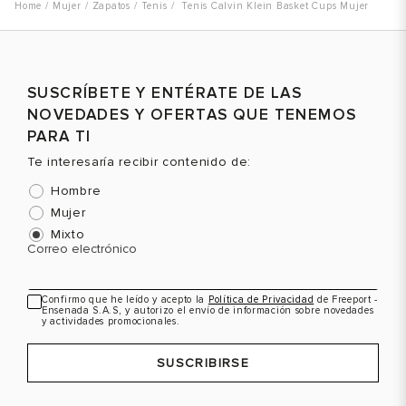
Mujer
Zapatos
Tenis
Tenis Calvin Klein Basket Cups Mujer
SUSCRÍBETE Y ENTÉRATE DE LAS
NOVEDADES Y OFERTAS QUE TENEMOS
PARA TI
Te interesaría recibir contenido de:
Hombre
Mujer
Mixto
Correo electrónico
Confirmo que he leído y acepto la
Política de Privacidad
de Freeport -
Ensenada S.A.S, y autorizo el envío de información sobre novedades
y actividades promocionales.
SUSCRIBIRSE