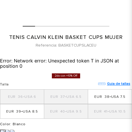
TENIS CALVIN KLEIN BASKET CUPS MUJER
Referencia
BASKETCUPSLACEU
Error:
Network error: Unexpected token T in JSON at
position 0
2do con +10% Off
Guia de tallas
Talla
36
6
37
6.5
38
7.5
39
8.5
40
9.5
41
10.5
Color
: Blanco