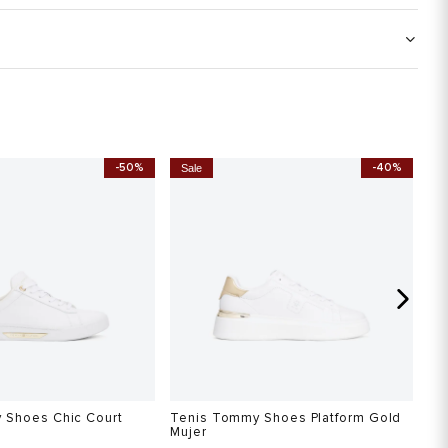
-50%
-40%
Sale
S
 Shoes Chic Court
Tenis Tommy Shoes Platform Gold
Te
Mujer
$