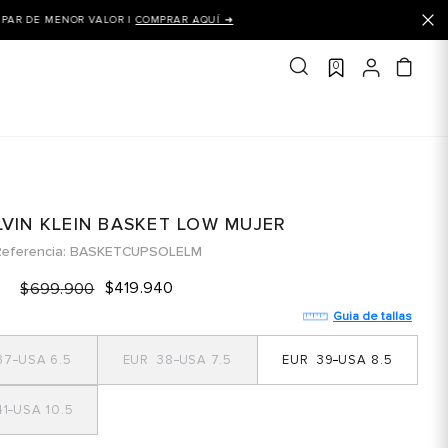
0
LVIN KLEIN BASKET LOW MUJER
eferencia
BASKETCUPSOLELM
$
419
.
940
$
699
.
900
Guia de tallas
37
6.5
38
7.5
39
8.5
1
10.5