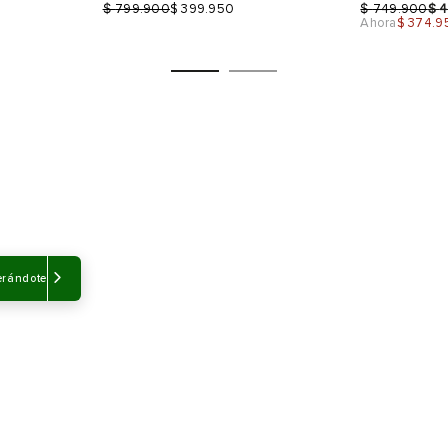
$
$
$
799.900
$ 399.950
749.900
4
Ahora
$ 374.9
Talla
Talla
Selecciona una talla
Selecciona
USA
EUR
USA
EUR
erándote
7.5
39
8.5
38
8.5
40
9
39
9
9.5
Color
Color