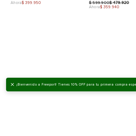
$
$
Ahora
$ 399.950
599.900
479.920
Ahora
$ 359.940
Talla
Talla
Selecciona una talla
Selecciona una talla
EUR
USA
EUR
×
¡Bienvenido a Freeport! Tienes 10% OFF para tu primera compra esp
36
6
38
37
6.5
39
38
7.5
40
39
8.5
41
Color
Color
40
9.5