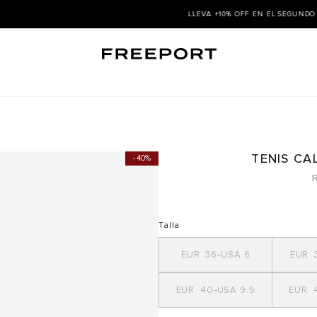
LLEVA +10% OFF EN EL SEGUNDO PAR DE MENOR VALOR |
COMPRAR AQUÍ ➜
TENIS CA
40%
R
Talla
36
6
40
9.5
4