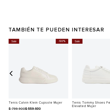
TAMBIÉN TE PUEDEN INTERESAR
0%
-50%
Sale
Sale
Tenis Calvin Klein Cupsole Mujer
Tenis Tommy Shoes Fe
Elevated Mujer
$
$
799.900
559.930