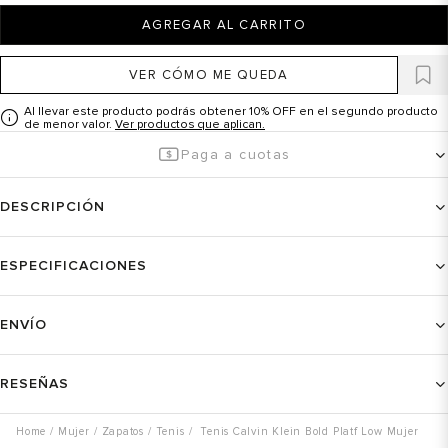
AGREGAR AL CARRITO
VER CÓMO ME QUEDA
Al llevar este producto podrás obtener 10% OFF en el segundo producto
de menor valor.
Ver productos que aplican.
Paga a cuotas
DESCRIPCIÓN
ESPECIFICACIONES
ENVÍO
RESEÑAS
Mujer
Zapatos
Tenis
Tenis Calvin Klein Bold Platf Low Mujer