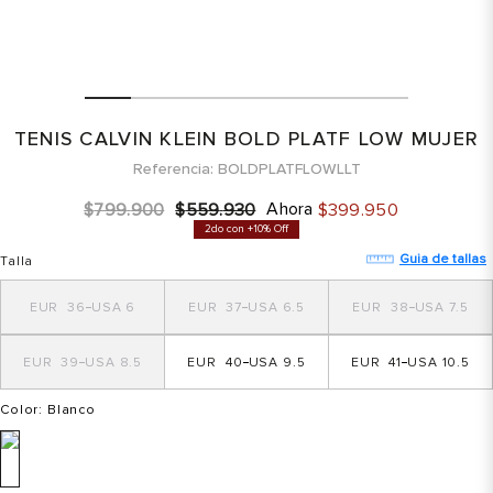
TENIS CALVIN KLEIN BOLD PLATF LOW MUJER
Referencia
BOLDPLATFLOWLLT
Ahora
$
799
.
900
$
559
.
930
$
399
.
950
2do con +10% Off
Guia de tallas
Talla
36
6
37
6.5
38
7.5
39
8.5
40
9.5
41
10.5
Color
: Blanco