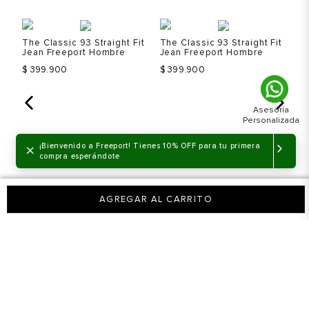
Talla
Talla
T
%
S
The Classic 93 Straight Fit
The Classic 93 Straight Fit
Selecciona una talla
Selecciona una talla
Jean Freeport Hombre
Jean Freeport Hombre
EUR
USA
EUR
USA
$ 399.900
$ 399.900
40
7
40
7
41
8
41
8
42
9
42
9
×
¡Bienvenido a Freeport! Tienes 10% OFF para tu primera
43
10
43
10
Color
Color
C
 3
compra esperándote
Bo
H
44
11
44
11
$
Ah
AGREGAR AL CARRITO
45
12
45
12
VER PRODUCTO
VER PRODUCTO
Hombre
Zapatos
Tenis
Tenis Calvin Klein Cupsole Laceup
Hombre
Talla
Talla
T