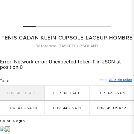
TENIS CALVIN KLEIN CUPSOLE LACEUP HOMBRE
Referencia
BASKETCUPSOLANY
Error:
Network error: Unexpected token T in JSON at
position 0
Guia de tallas
Talla
40
7.5
41
8
42
9
43
10
44
11
45
12
Color
: Negro