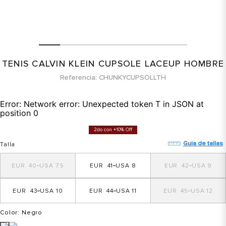
TENIS CALVIN KLEIN CUPSOLE LACEUP HOMBRE
Referencia
CHUNKYCUPSOLLTH
Error:
Network error: Unexpected token T in JSON at
position 0
2do con +10% Off
Guia de tallas
Talla
40
7.5
41
8
42
9
43
10
44
11
45
12
Color
: Negro