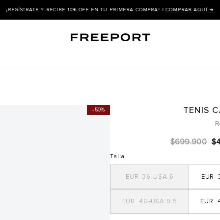
¡REGÍSTRATE Y RECIBE 10% OFF EN TU PRIMERA COMPRA! |
COMPRAR AQUÍ ➜
TENIS 
50%
R
$
699
.
900
$
Talla
36
6
40
9.5
4