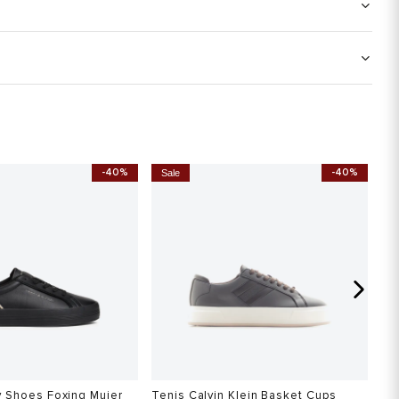
-40%
-40%
Sale
S
 Shoes Foxing Mujer
Tenis Calvin Klein Basket Cups
Te