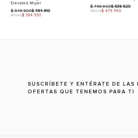
Elevated Mujer
$
$
799.900
639.920
$
$
549.900
494.910
Ahora
$ 479.940
Ahora
$ 384.930
Talla
Talla
Selecciona una talla
Selecciona una talla
SUSCRÍBETE Y ENTÉRATE DE LAS
EUR
USA
EUR
OFERTAS QUE TENEMOS PARA TI
37
6.5
37
38
7.5
38
39
8.5
39
40
9
40
Color
Color