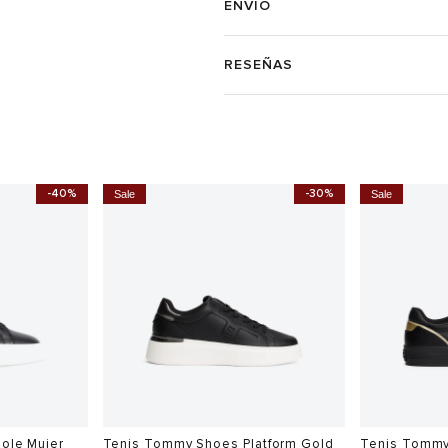
ENVÍO
RESEÑAS
-40%
-30%
Sale
Sale
sole Mujer
Tenis Tommy Shoes Platform Gold
Tenis Tommy