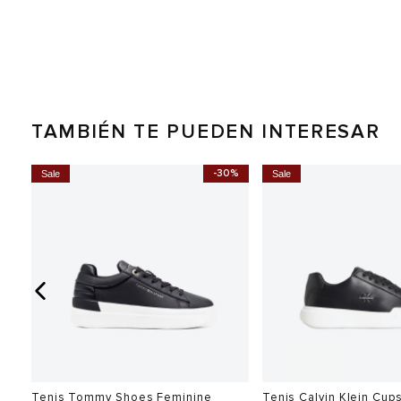
TAMBIÉN TE PUEDEN INTERESAR
0%
-30%
Sale
Sale
Tenis Tommy Shoes Feminine
Tenis Calvin Klein Cup