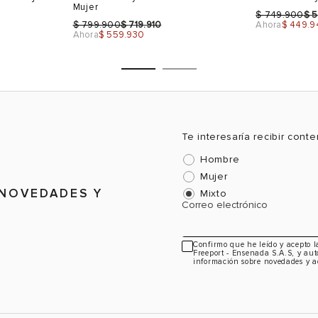
Mujer
$
$
749.900
5
$
$
799.900
719.910
Ahora
$ 449.9
Ahora
$ 559.930
Te interesaría recibir cont
Hombre
Talla
Talla
Mujer
Selecciona una talla
Selecciona
 NOVEDADES Y
Mixto
Correo electrónico
USA
EUR
USA
EUR
6.5
36
6
36
Confirmo que he leído y acepto 
Freeport - Ensenada S.A.S, y aut
7.5
37
6.5
37
información sobre novedades y a
8.5
38
7.5
38
9.5
39
8.5
39
Color
Color