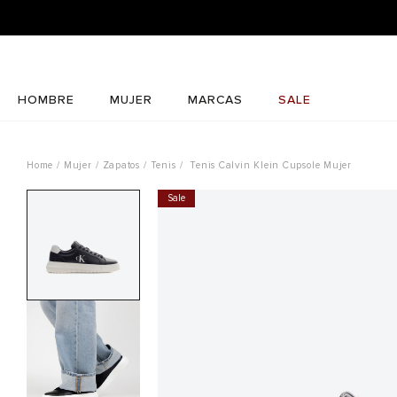
HOMBRE
MUJER
MARCAS
SALE
Mujer
Zapatos
Tenis
Tenis Calvin Klein Cupsole Mujer
Sale