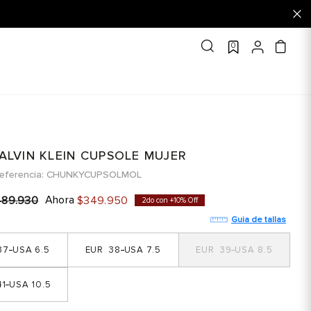
0
CALVIN KLEIN CUPSOLE MUJER
eferencia
CHUNKYCUPSOLMOL
Ahora
489
.
930
$
349
.
950
2do con +10% Off
Guia de tallas
37
6.5
38
7.5
39
8.5
1
10.5